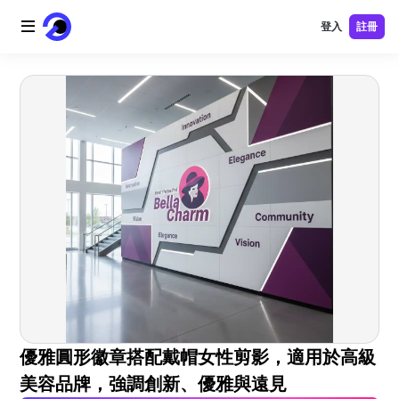
登入
註冊
首頁
AI 標誌
AI 圖片
AI 視頻
AI 工具
價格
免費工具
優雅圓形徽章搭配戴帽女性剪影，適用於高級
美容品牌，強調創新、優雅與遠見