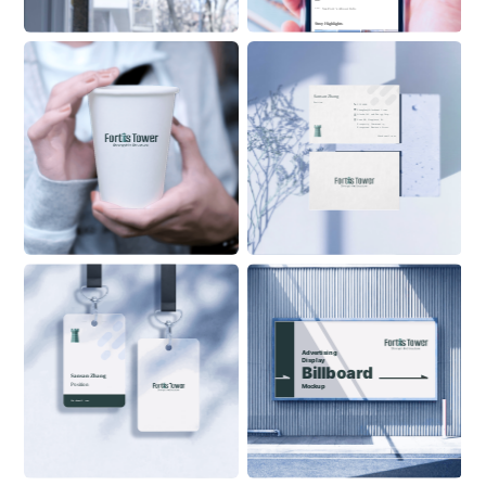
See 
Fort
 ’s About Info 
Stroy Highlights
Sansan Zhang
Position
555 6999
ZhangSan@Alaskanoil.com
Alaska Oil and Energy Corp.
Lane 88, Happiness & 
Prosperity Community, 
Prosperous Business Street
Alaskanoil.com
Advertising 
Display
Billboard
Sansan Zhang
Position
Mockup
ON BUILDING
Alaskanoil.com