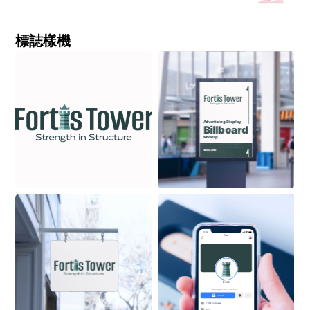
標誌樣機
Advertising Display
Billboard
Mockup
ON BUILDING
9:41
Fort
Fort
New playground. Same kid.
Follow
2.3M Followers
Actor