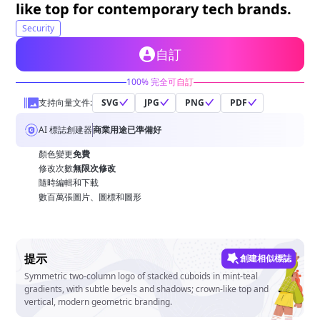
like top for contemporary tech brands.
Security
自訂
100% 完全可自訂
支持向量文件:
SVG
JPG
PNG
PDF
AI 標誌創建器
商業用途已準備好
顏色變更
免費
修改次數
無限次修改
隨時編輯和下載
數百萬張圖片、圖標和圖形
提示
創建相似標誌
Symmetric two-column logo of stacked cuboids in mint-teal
gradients, with subtle bevels and shadows; crown-like top and
vertical, modern geometric branding.