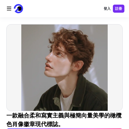
登入
註冊
首頁
AI 標誌
AI 圖片
AI 視頻
AI 工具
價格
免費工具
一款融合柔和寫實主義與極簡向量美學的橄欖
色肖像徽章現代標誌。