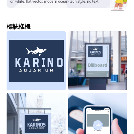
on white, flat vector, modern ocean-tech style, no text.
標誌樣機
Advertising Display
Billboard
Mockup
ON BUILDING
9:41
KARINOS
KARINOS