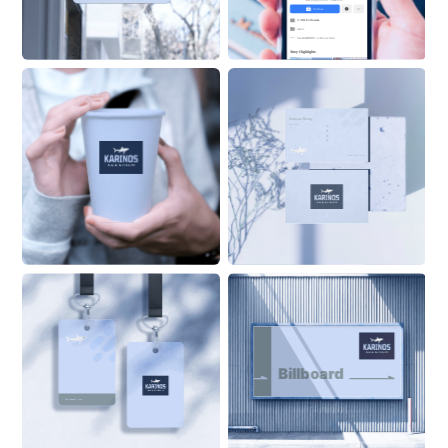
New playground. Same kid.
Follow
2.3M Followers
Actor
See 
KARINOS
 ’s About Info 
Stroy Highlights
Sansan Zhang
Position
555 6999
ZhangSan@Alaskanoil.com
Alaska Oil and Energy Corp.
Lane 88, Happiness & 
Prosperity Community, 
Prosperous Business Street
Alaskanoil.com
Advertising 
Display
Billboard
Sansan Zhang
Position
Mockup
ON BUILDING
Alaskanoil.com