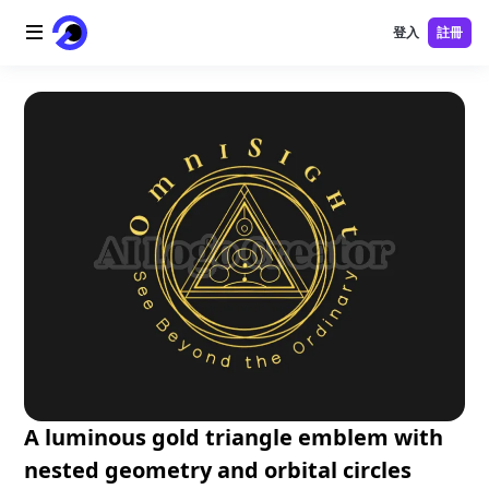
登入
註冊
首頁
AI 標誌
AI 圖片
AI 視頻
AI 工具
價格
免費工具
A luminous gold triangle emblem with
nested geometry and orbital circles