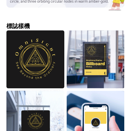
circle, and three orbiting circular nodes in warm amber-gold.
標誌樣機
Advertising Display
Billboard
Mockup
ON BUILDING
9:41
OmniSight
OmniSight