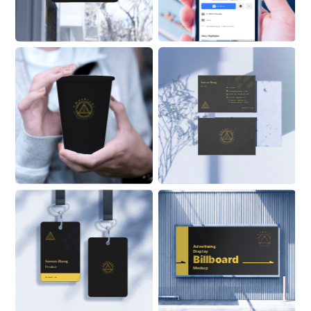
New playground. Same kid.
Follow
2.3M Followers
Actor
See 
OmniSight
 ’s About Info 
Stroy Highlights
Sansan Zhang
Position
555 6999
ZhangSan@Alaskanoil.com
Alaska Oil and Energy Corp.
Lane 88, Happiness & 
Prosperity Community, 
Prosperous Business Street
Alaskanoil.com
Advertising 
Display
Billboard
Sansan Zhang
Position
Mockup
ON BUILDING
Alaskanoil.com