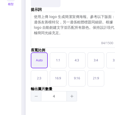
模型
提示詞
84/1500
長寬比例
Auto
1:1
4:3
3:4
3
2:3
16:9
9:16
21:9
輸出圖片數量