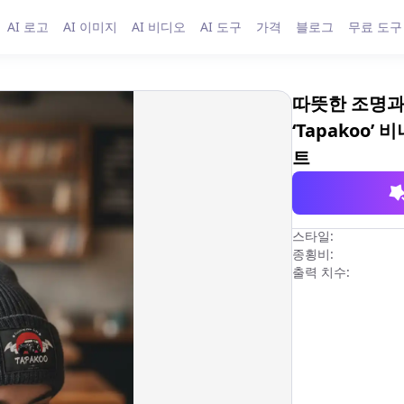
AI 로고
AI 이미지
AI 비디오
AI 도구
가격
블로그
무료 도구
따뜻한 조명과
‘Tapakoo
트
스타일:
종횡비:
출력 치수: