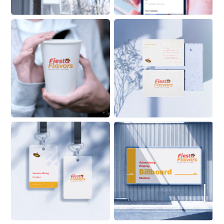
See 
Fiesta
 ’s About Info 
Stroy Highlights
Sansan Zhang
Position
555 6999
ZhangSan@Alaskanoil.com
Alaska Oil and Energy Corp.
Lane 88, Happiness & 
Prosperity Community, 
Prosperous Business Street
Alaskanoil.com
Advertising 
Display
Billboard
Sansan Zhang
Position
Mockup
ON BUILDING
Alaskanoil.com