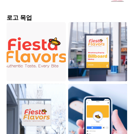
로고 목업
Advertising Display
Billboard
Mockup
ON BUILDING
9:41
Fiesta
Fiesta
New playground. Same kid.
Follow
2.3M Followers
Actor