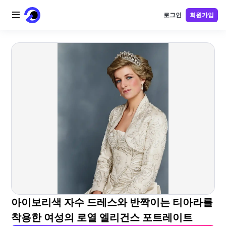
로그인
회원가입
홈
AI 로고
AI 이미지
AI 비디오
AI 도구
가격
블로그
아이보리색 자수 드레스와 반짝이는 티아라를
착용한 여성의 로열 엘리건스 포트레이트