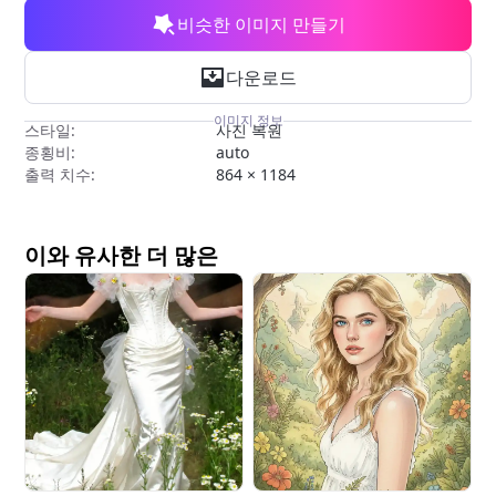
무료 도구
비슷한 이미지 만들기
다운로드
이미지 정보
스타일:
사진 복원
종횡비:
auto
출력 치수:
864 × 1184
이와 유사한 더 많은