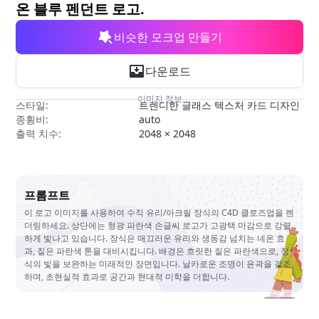
무료 도구
온 블루 펜던트 로고.
비슷한 모크업 만들기
다운로드
이미지 정보
스타일:
트렌디한 글래스 텍스처 카드 디자인
종횡비:
auto
출력 치수:
2048 × 2048
프롬프트
이 로고 이미지를 사용하여 수직 유리/아크릴 장식의 C4D 클로즈업을 렌
더링하세요. 상단에는 형광 파란색 손글씨 로고가 고광택 마감으로 강렬
하게 빛나고 있습니다. 장식은 매끄러운 유리와 생동감 넘치는 네온 효
과, 짙은 파란색 톤을 대비시킵니다. 배경은 흐릿한 짙은 파란색으로, 장
식의 빛을 보완하는 미래적인 장면입니다. 날카로운 조명이 윤곽을 강조
하며, 초현실적 효과로 공간과 현대적 미학을 더합니다.