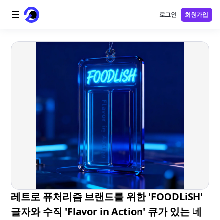
로그인
회원가입
홈
AI 로고
AI 이미지
AI 비디오
AI 도구
가격
블로그
레트로 퓨처리즘 브랜드를 위한 'FOODLiSH'
글자와 수직 'Flavor in Action' 큐가 있는 네