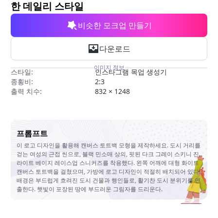
무료 도구
한 데일리 스타일
비슷한 모크업 만들기
다운로드
이미지 정보
스타일:
인스타그램 목업 생성기
종횡비:
2:3
출력 치수:
832 × 1248
프롬프트
이 로고 디자인을 활용해 캔버스 토트백 모형을 제작하세요. 도시 거리를
걷는 여성의 근접 씬으로, 블랙 민소매 상의, 핏된 다크 그레이 스키니 진,
라이트 베이지 레이스업 스니커즈를 착용했다. 왼쪽 어깨에 대형 화이트
캔버스 토트백을 걸쳤으며, 가방에 로고 디자인이 적절히 배치되어 있다.
배경은 부드럽게 흐려진 도시 건물과 행인들로, 활기찬 도시 분위기를 연
출한다. 햇빛이 포장된 땅에 부드러운 그림자를 드리운다.