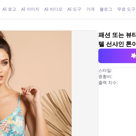
AI 로고
AI 이미지
AI 비디오
AI 도구
가격
블로그
무료 도구
패션 또는 뷰
텔 선샤인 톤
스타일:
종횡비:
출력 치수: