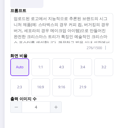
프롬프트
276/1500
화면 비율
Auto
1:1
4:3
3:4
3:2
2:3
16:9
9:16
21:9
출력 이미지 수