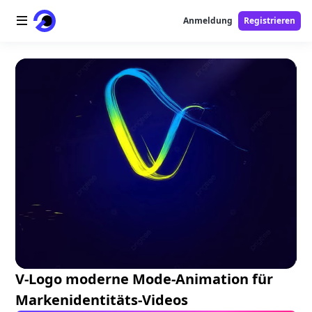
Anmeldung
Registrieren
Startseite
AI-Logo
AI-Bild
AI-Video
AI-Tools
Preise
Free-Tools
V-Logo moderne Mode-Animation für
Markenidentitäts-Videos