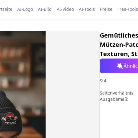
rtseite
AI-Logo
AI-Bild
AI-Video
AI-Tools
Preise
Free-Tools
Gemütliches
Mützen-Patc
Texturen, S
Ähnli
Stil:
Seitenverhältnis:
Ausgabemaß: