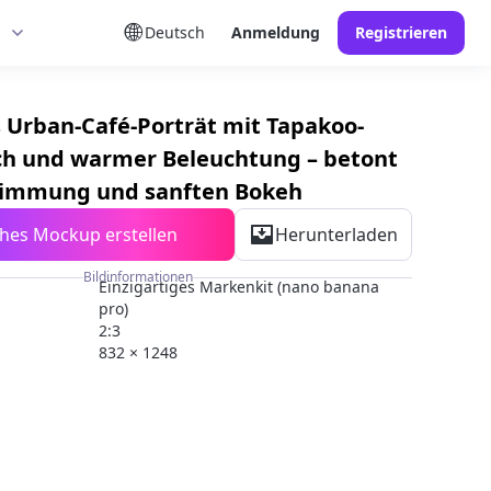
Deutsch
Anmeldung
Registrieren
 Urban-Café-Porträt mit Tapakoo-
h und warmer Beleuchtung – betont
timmung und sanften Bokeh
ches Mockup erstellen
Herunterladen
Bildinformationen
Einzigartiges Markenkit (nano banana
pro)
2:3
832 × 1248