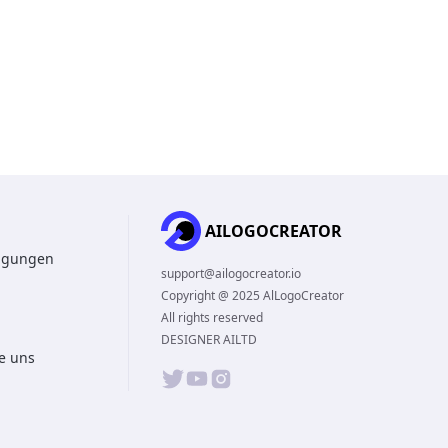
AILOGOCREATOR
ngungen
support@ailogocreator.io
Copyright @ 2025 AlLogoCreator
All rights reserved
DESIGNER AILTD
ie uns