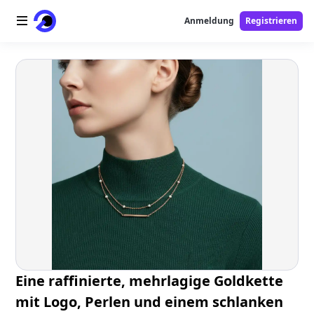
Anmeldung
Registrieren
Startseite
AI-Logo
AI-Bild
AI-Video
AI-Tools
Preise
Free-Tools
Eine raffinierte, mehrlagige Goldkette
mit Logo, Perlen und einem schlanken