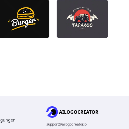
AILOGOCREATOR
ngungen
support@ailogocreator.io