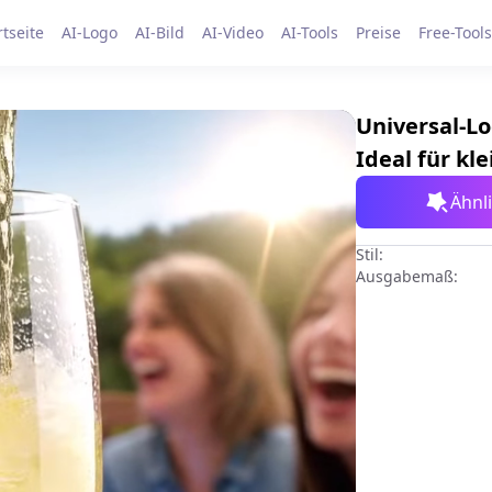
rtseite
AI-Logo
AI-Bild
AI-Video
AI-Tools
Preise
Free-Tools
Universal-L
Ideal für kl
Ähnli
Stil:
Ausgabemaß: