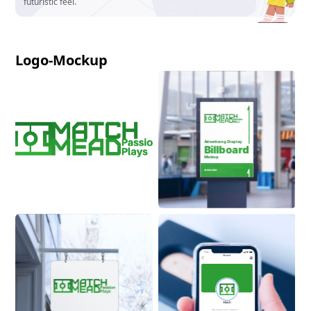
futuristic feel.
Logo-Mockup
Advertising Display
Billboard
Mockup
ON BUILDING
9:41
Match
Match
New playground. Same kid.