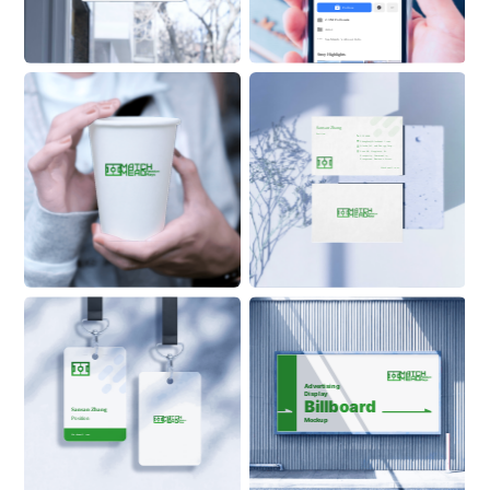
Follow
2.3M Followers
Actor
See 
Match
 ’s About Info 
Stroy Highlights
Sansan Zhang
Position
555 6999
ZhangSan@Alaskanoil.com
Alaska Oil and Energy Corp.
Lane 88, Happiness & 
Prosperity Community, 
Prosperous Business Street
Alaskanoil.com
Advertising 
Display
Billboard
Sansan Zhang
Position
Mockup
ON BUILDING
Alaskanoil.com