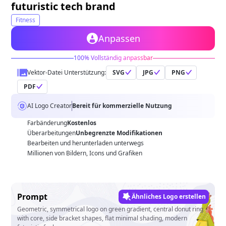
futuristic tech brand
Fitness
Anpassen
100% Vollständig anpassbar
Vektor-Datei Unterstützung:
SVG
JPG
PNG
PDF
AI Logo Creator
Bereit für kommerzielle Nutzung
Farbänderung
Kostenlos
Überarbeitungen
Unbegrenzte Modifikationen
Bearbeiten und herunterladen unterwegs
Millionen von Bildern, Icons und Grafiken
Prompt
Ähnliches Logo erstellen
Geometric, symmetrical logo on green gradient, central donut ring
with core, side bracket shapes, flat minimal shading, modern