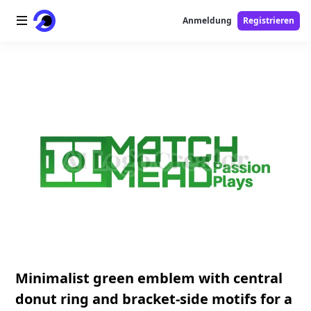
Anmeldung
Registrieren
Startseite
AI-Logo
AI-Bild
AI-Video
AI-Tools
Preise
Free-Tools
Minimalist green emblem with central
donut ring and bracket-side motifs for a