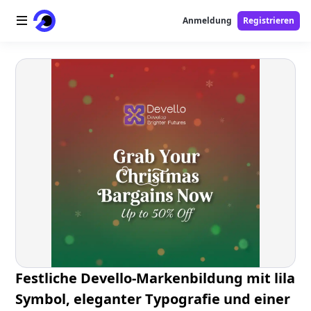
Anmeldung
Registrieren
Startseite
AI-Logo
AI-Bild
AI-Video
AI-Tools
Preise
Free-Tools
Festliche Devello-Markenbildung mit lila
Symbol, eleganter Typografie und einer