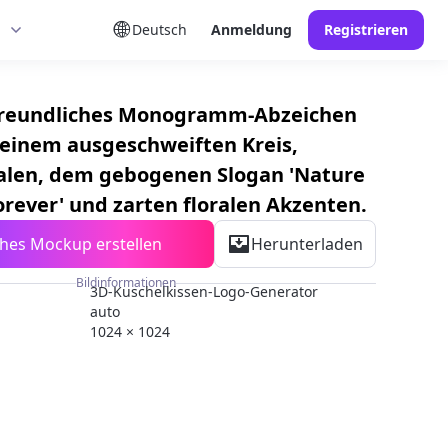
Deutsch
Anmeldung
Registrieren
freundliches Monogramm-Abzeichen
 einem ausgeschweiften Kreis,
tialen, dem gebogenen Slogan 'Nature
rever' und zarten floralen Akzenten.
ches Mockup erstellen
Herunterladen
Bildinformationen
3D-Kuschelkissen-Logo-Generator
auto
1024 × 1024