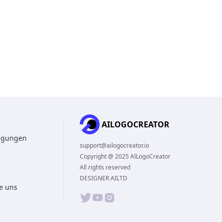
AILOGOCREATOR
ngungen
support@ailogocreator.io
Copyright @ 2025 AlLogoCreator
All rights reserved
DESIGNER AILTD
ie uns