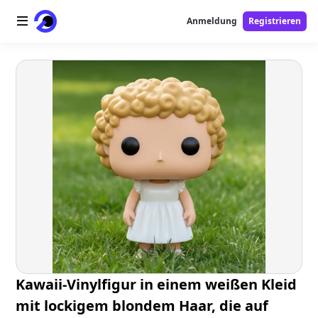
Anmeldung
Registrieren
Startseite
AI-Logo
AI-Bild
AI-Video
AI-Tools
Preise
Free-Tools
Kawaii-Vinylfigur in einem weißen Kleid
mit lockigem blondem Haar, die auf