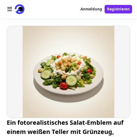
Anmeldung
Registrieren
Startseite
AI-Logo
AI-Bild
AI-Video
AI-Tools
Preise
Free-Tools
Ein fotorealistisches Salat-Emblem auf
einem weißen Teller mit Grünzeug,