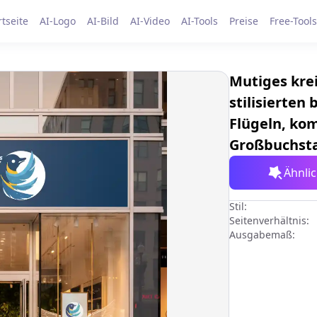
rtseite
AI-Logo
AI-Bild
AI-Video
AI-Tools
Preise
Free-Tools
Mutiges kre
stilisierte
Flügeln, kom
Großbuchsta
Ähnli
Stil:
Seitenverhältnis:
Ausgabemaß: