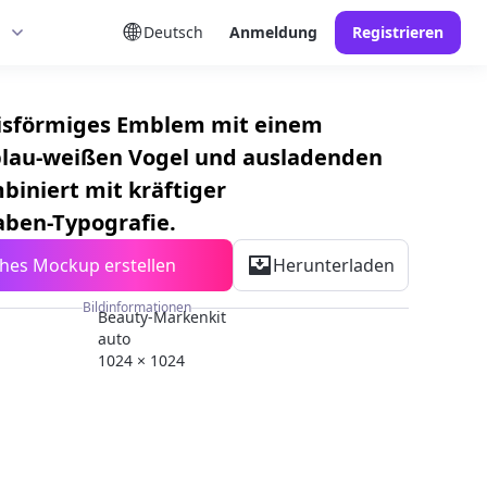
Deutsch
Anmeldung
Registrieren
isförmiges Emblem mit einem
n blau-weißen Vogel und ausladenden
biniert mit kräftiger
ben-Typografie.
ches Mockup erstellen
Herunterladen
Bildinformationen
Beauty-Markenkit
auto
1024 × 1024