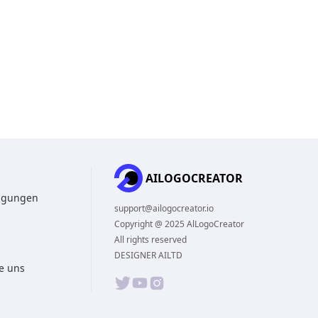
AILOGOCREATOR
ngungen
support@ailogocreator.io
Copyright @ 2025 AlLogoCreator
All rights reserved
DESIGNER AILTD
ie uns