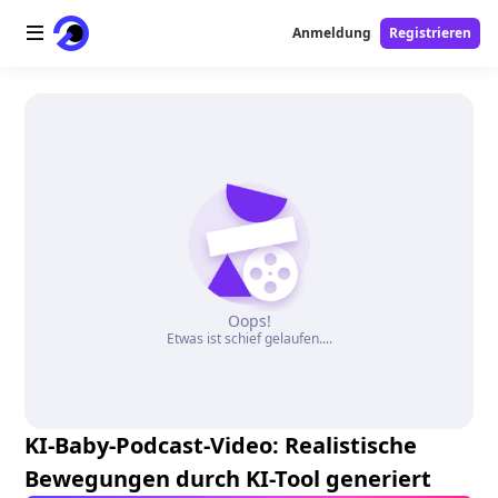
Anmeldung
Registrieren
Startseite
AI-Logo
AI-Bild
AI-Video
Oops!
AI-Tools
Etwas ist schief gelaufen....
Preise
Free-Tools
KI-Baby-Podcast-Video: Realistische
Bewegungen durch KI-Tool generiert