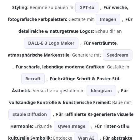
Styling:
Beginne zu bauen in
GPT-4o
,
Für weiche,
fotografische Farbpaletten:
Gestalte mit
Imagen
,
Für
detailreiche & naturgetreue Logos:
Schau dir an
DALL-E 3 Logo Maker
,
Für verträumte,
atmosphärische Markenstile:
Generiere mit
Seedream
,
Für scharfe, lebendige moderne Grafiken:
Gestalte in
Recraft
,
Für kräftige Schrift & Poster-Stil-
Ästhetik:
Versuche zu gestalten in
Ideogram
,
Für
vollständige Kontrolle & künstlerische Freiheit:
Baue mit
Stable Diffusion
,
Für raffinierte KI-generierte visuelle
Harmonie:
Erkunde
Qwen Image
,
Für Tinten-Stil &
kulturelle Symbolik:
Entdecke
Wan AI
,
Für abstrakte