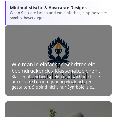
Minimalistische & Abstrakte Designs
Wenn Sie klare Linien und ein einfaches, einprägsames
Symbol bevorzugen.
Wie man in einfachen Schritten ein
beeindruckendes Klassenabzeichen
erstellt
Klassenabzeichen spielen eine wichtige Rolle,
um unsere Lernumgebung einzigartig zu
gestalten. Sie sind nicht nur Symbole; sie
repräsentieren den Geist und die Erfolge
unserer Klasse. Ein Klassenabzeichen zu
erstellen ist einfacher als man denkt. Mit Tools
wie AILogoCreator.io kann jeder ein
beeindruckendes Abzeichen gestalten. Ich