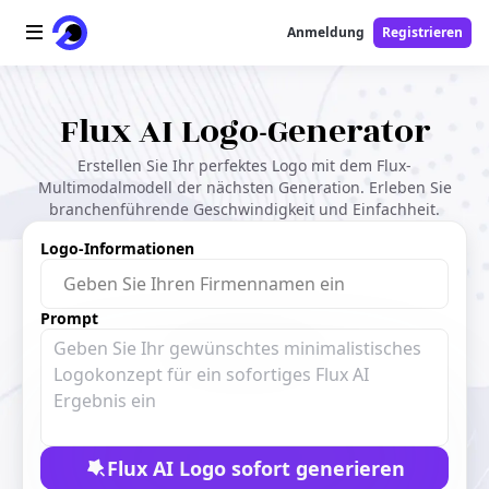
Anmeldung
Registrieren
Startseite
Flux AI Logo-Generator
AI-Logo
Erstellen Sie Ihr perfektes Logo mit dem Flux-
Multimodalmodell der nächsten Generation. Erleben Sie
branchenführende Geschwindigkeit und Einfachheit.
AI-Bild
Logo-Informationen
AI-Video
Prompt
AI-Tools
Preise
Free-Tools
Flux AI Logo sofort generieren