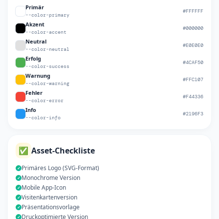
Primär
#FFFFFF
--color-primary
Akzent
#000000
--color-accent
Neutral
#E0E0E0
--color-neutral
Erfolg
#4CAF50
--color-success
Warnung
#FFC107
--color-warning
Fehler
#F44336
--color-error
Info
#2196F3
--color-info
✅
Asset-Checkliste
Primäres Logo (SVG-Format)
✓
Monochrome Version
✓
Mobile App-Icon
✓
Visitenkartenversion
✓
Präsentationsvorlage
✓
Druckoptimierte Version
✓