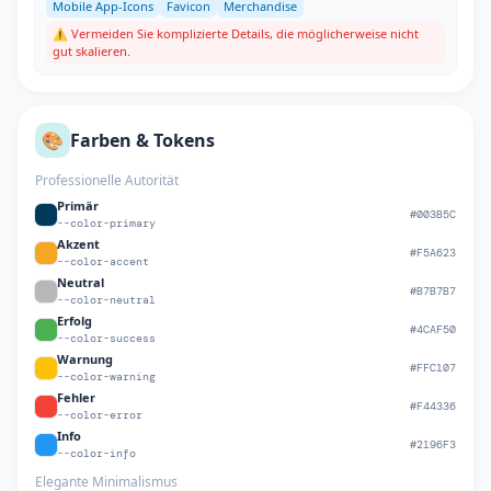
Mobile App-Icons
Favicon
Merchandise
⚠️ Vermeiden Sie komplizierte Details, die möglicherweise nicht
gut skalieren.
🎨
Farben & Tokens
Professionelle Autorität
Primär
#003B5C
--color-primary
Akzent
#F5A623
--color-accent
Neutral
#B7B7B7
--color-neutral
Erfolg
#4CAF50
--color-success
Warnung
#FFC107
--color-warning
Fehler
#F44336
--color-error
Info
#2196F3
--color-info
Elegante Minimalismus