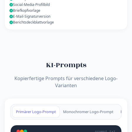
Social-Media-Profilbild
✓
Briefkopfvorlage
✓
E-Mail-Signaturversion
✓
Berichtsdeckblattvorlage
✓
KI-Prompts
Kopierfertige Prompts für verschiedene Logo-
Varianten
Primärer Logo-Prompt
Monochromer Logo-Prompt
Favic
prompt.txt