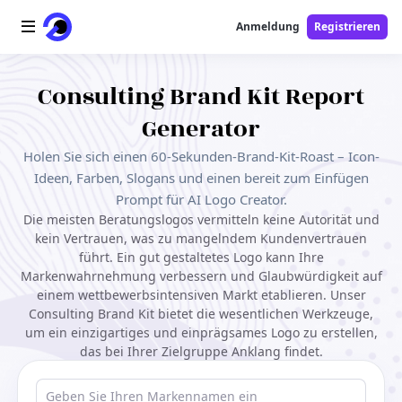
Anmeldung
Registrieren
Startseite
Consulting Brand Kit Report
Generator
AI-Logo
Holen Sie sich einen 60-Sekunden-Brand-Kit-Roast – Icon-
AI-Bild
Ideen, Farben, Slogans und einen bereit zum Einfügen
Prompt für AI Logo Creator.
Die meisten Beratungslogos vermitteln keine Autorität und
AI-Video
kein Vertrauen, was zu mangelndem Kundenvertrauen
führt. Ein gut gestaltetes Logo kann Ihre
AI-Tools
Markenwahrnehmung verbessern und Glaubwürdigkeit auf
einem wettbewerbsintensiven Markt etablieren. Unser
Preise
Consulting Brand Kit bietet die wesentlichen Werkzeuge,
um ein einzigartiges und einprägsames Logo zu erstellen,
das bei Ihrer Zielgruppe Anklang findet.
Free-Tools