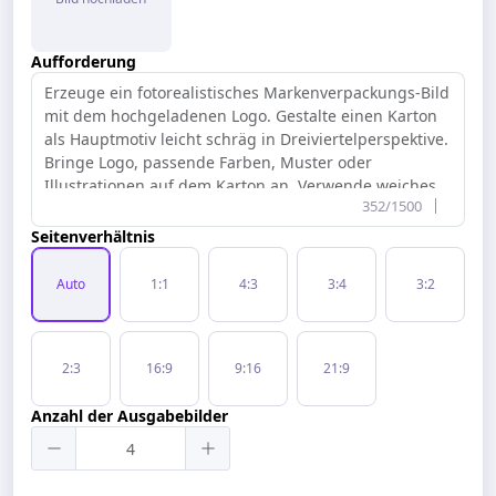
Aufforderung
352/1500
Seitenverhältnis
Auto
1:1
4:3
3:4
3:2
2:3
16:9
9:16
21:9
Anzahl der Ausgabebilder