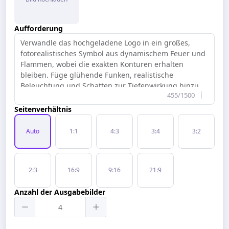
Aufforderung
455/1500
Seitenverhältnis
Auto
1:1
4:3
3:4
3:2
2:3
16:9
9:16
21:9
Anzahl der Ausgabebilder