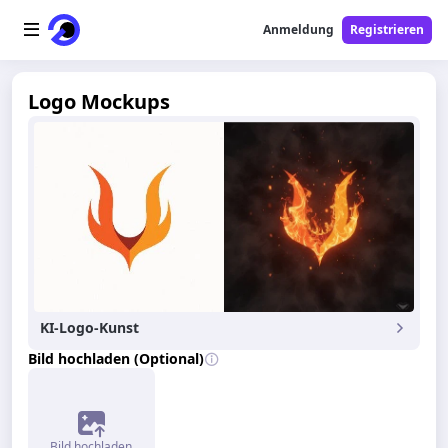
Anmeldung
Registrieren
Startseite
Logo Mockups
AI-Logo
AI-Bild
AI-Video
AI-Tools
KI-Logo-Kunst
Preise
Bild hochladen (Optional)
Free-Tools
Bild hochladen