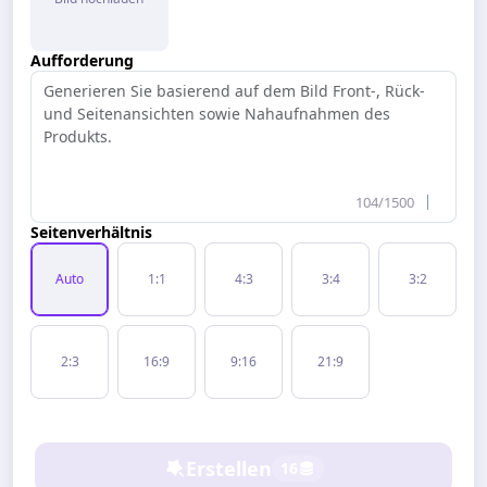
Aufforderung
104/1500
Seitenverhältnis
Auto
1:1
4:3
3:4
3:2
2:3
16:9
9:16
21:9
Erstellen
16