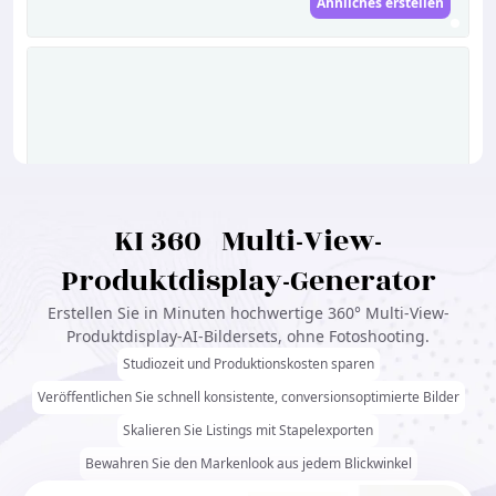
Ähnliches erstellen
KI 360° Multi-View-
Lädt...
Produktdisplay-Generator
Erstellen Sie in Minuten hochwertige 360° Multi-View-
Produktdisplay-AI-Bildersets, ohne Fotoshooting.
Studiozeit und Produktionskosten sparen
Veröffentlichen Sie schnell konsistente, conversionsoptimierte Bilder
Skalieren Sie Listings mit Stapelexporten
Ähnliches erstellen
Bewahren Sie den Markenlook aus jedem Blickwinkel