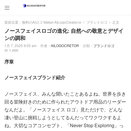

當前位置：
無料のAIロゴ Maker-AILogoCreator.io
ブランドロゴ
正文
>
>
ノースフェイスロゴの進化: 自然への敬意とデザイ
ンの調和
1月 7, 2025 9:05 am
作者：
AILOGOCRETOR
分類：
ブランドロゴ
1.46K

序章
ノースフェイスブランド紹介
ノースフェイス、みんな聞いたことあるよね。世界を歩き
回る冒険好きのために作られたアウトドア用品のリーダー
なんだよ。「ノースフェイス ロゴ」見ただけで、どんな
凄い登山に挑戦しようとしてるんだってワクワクするよ
ね。大切なコアコンセプト、「Never Stop Exploring」っ