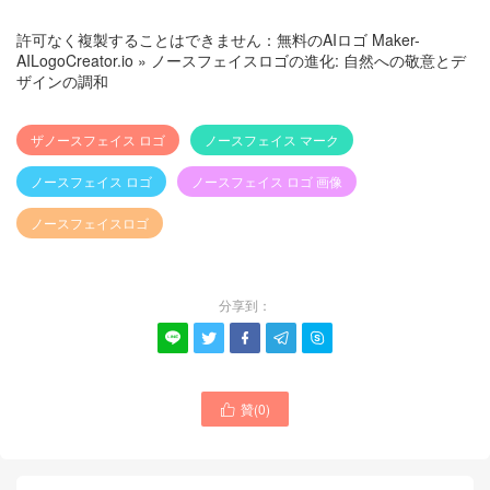
許可なく複製することはできません：
無料のAIロゴ Maker-
AILogoCreator.io
»
ノースフェイスロゴの進化: 自然への敬意とデ
ザインの調和
ザノースフェイス ロゴ
ノースフェイス マーク
ノースフェイス ロゴ
ノースフェイス ロゴ 画像
ノースフェイスロゴ
分享到：





贊(
0
)
