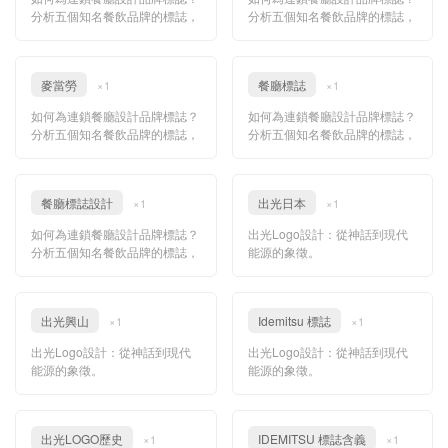
分析五個知名餐飲品牌的標誌，
分析五個知名餐飲品牌的標誌，
並進一步運用人工智慧加速品牌
並進一步運用人工智慧加速品牌
設計！
設計！
麥當勞
餐廳標誌
×1
×1
如何為連鎖餐廳設計品牌標誌？
如何為連鎖餐廳設計品牌標誌？
分析五個知名餐飲品牌的標誌，
分析五個知名餐飲品牌的標誌，
並進一步運用人工智慧加速品牌
並進一步運用人工智慧加速品牌
設計！
設計！
餐廳標誌設計
出光日本
×1
×1
如何為連鎖餐廳設計品牌標誌？
出光Logo設計：從神話到現代
分析五個知名餐飲品牌的標誌，
能源的象徵。
並進一步運用人工智慧加速品牌
設計！
出光興山
Idemitsu 標誌
×1
×1
出光Logo設計：從神話到現代
出光Logo設計：從神話到現代
能源的象徵。
能源的象徵。
出光LOGO歷史
IDEMITSU 標誌含義
×1
×1