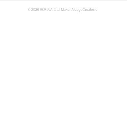
© 2026
無料のAIロゴ Maker-AILogoCreator.io