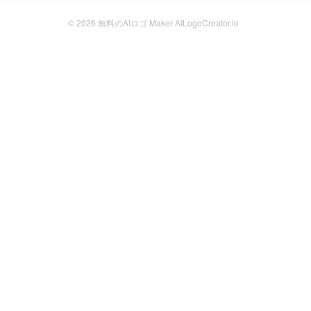
© 2026
無料のAIロゴ Maker-AILogoCreator.io