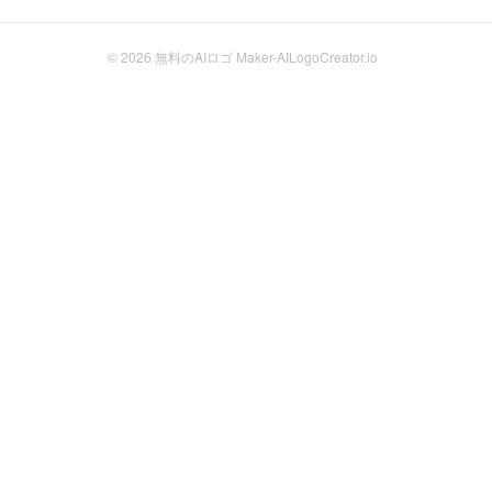
© 2026
無料のAIロゴ Maker-AILogoCreator.io