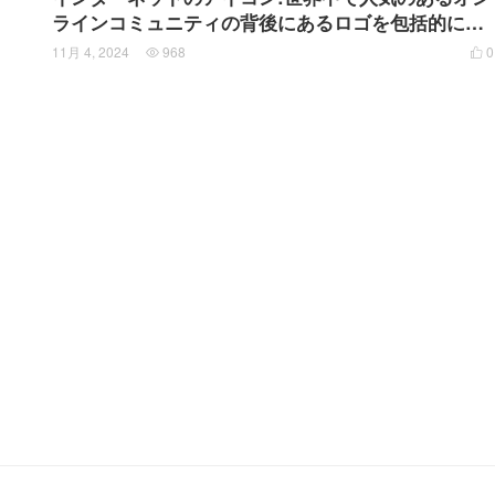
ラインコミュニティの背後にあるロゴを包括的に見
る
11月 4, 2024
968
0

