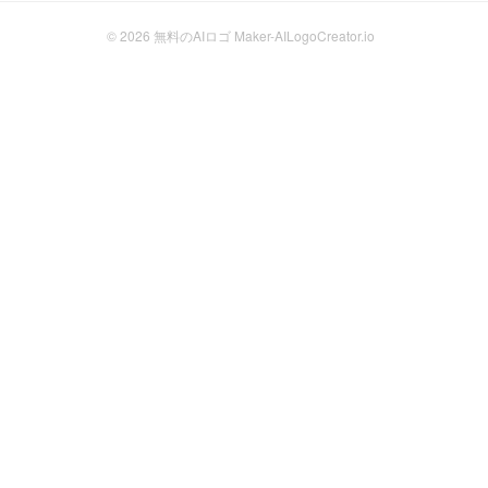
© 2026
無料のAIロゴ Maker-AILogoCreator.io