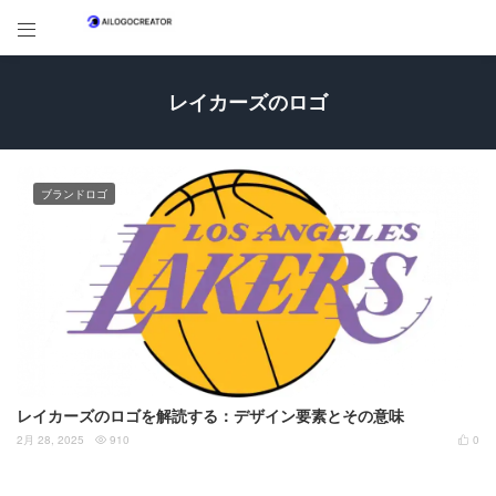

レイカーズのロゴ
ブランドロゴ
レイカーズのロゴを解読する：デザイン要素とその意味
2月 28, 2025
910
0

