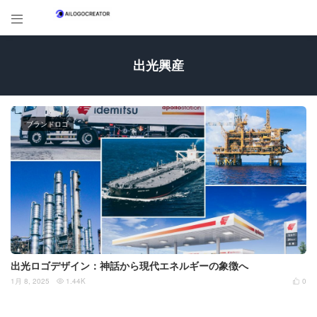

出光興産
ブランドロゴ
出光ロゴデザイン：神話から現代エネルギーの象徴へ
1月 8, 2025
1.44K
0

