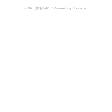
© 2026
無料のAIロゴ Maker-AILogoCreator.io