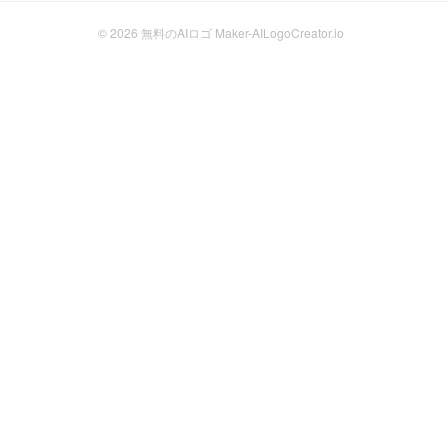
© 2026
無料のAIロゴ Maker-AILogoCreator.io