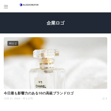

企業ロゴ
AIロゴ
今日最も影響力のある10の高級ブランドロゴ
10月 31, 2024
2.27K
0

