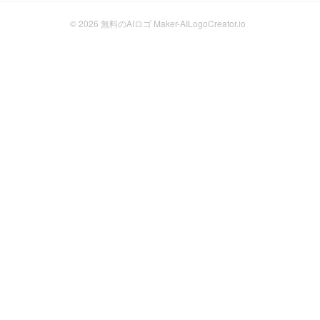
© 2026
無料のAIロゴ Maker-AILogoCreator.io