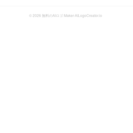
© 2026
無料のAIロゴ Maker-AILogoCreator.io