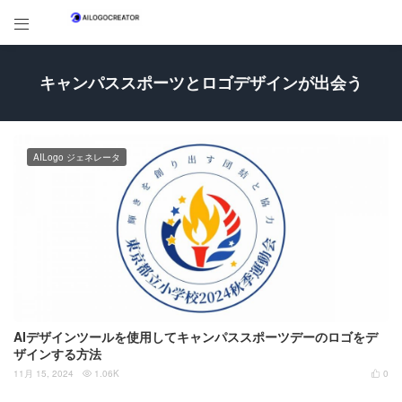

キャンパススポーツとロゴデザインが出会う
AILogo ジェネレータ
AIデザインツールを使用してキャンパススポーツデーのロゴをデ
ザインする方法
11月 15, 2024
1.06K
0

