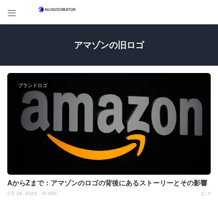

アマゾンの旧ロゴ
ブランドロゴ
AからZまで：アマゾンのロゴの背後にあるストーリーとその影響
2月 28, 2025
956
0

