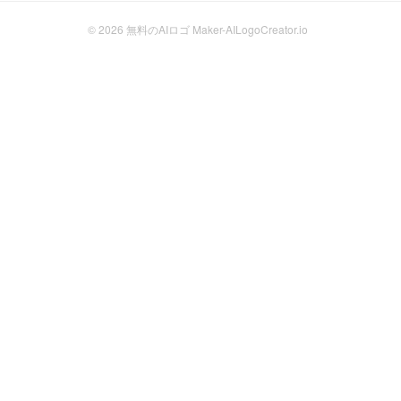
© 2026
無料のAIロゴ Maker-AILogoCreator.io