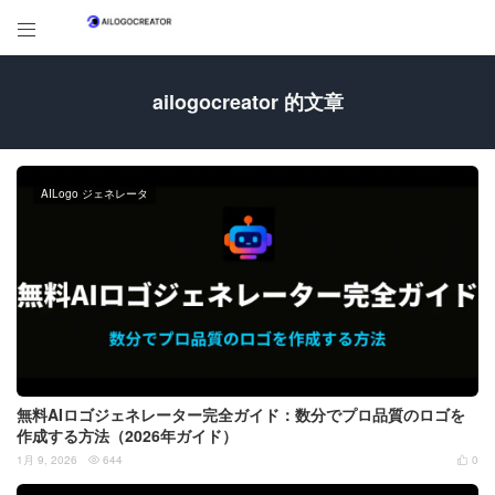

ailogocreator 的文章
AILogo ジェネレータ
無料AIロゴジェネレーター完全ガイド：数分でプロ品質のロゴを
作成する方法（2026年ガイド）
1月 9, 2026
644
0

