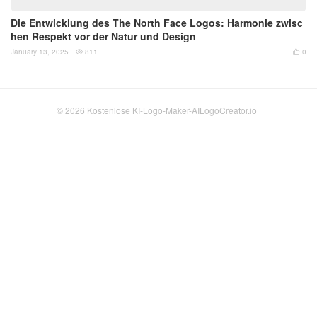
Die Entwicklung des The North Face Logos: Harmonie zwisc
hen Respekt vor der Natur und Design
January 13, 2025
811
0


© 2026
Kostenlose KI-Logo-Maker-AILogoCreator.io